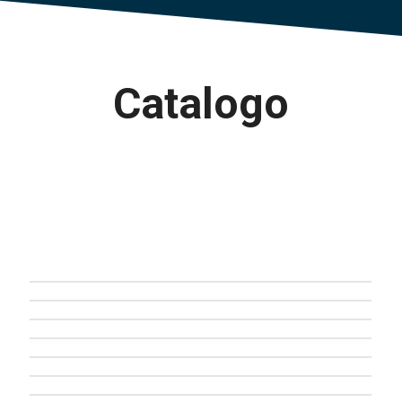
Catalogo