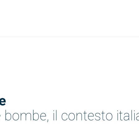
Newsletter Novità
Biblioteca Clueb
e
e bombe, il contesto ital
MAIL