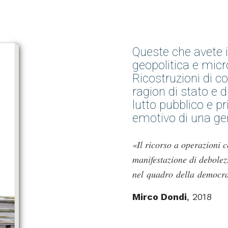
Accetto la privacy policy
Queste che avete
Potrai disiscriverti in ogni momento.
geopolitica e micr
Ti invieremo massimo 1 email al mese.
Ricostruzioni di col
ragion di stato e d
lutto pubblico e pr
emotivo di una ge
«Il ricorso a operazioni 
manifestazione di debolez
nel quadro della democraz
Mirco Dondi
, 2018