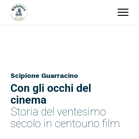
×
Newsletter Novità
Biblioteca Clueb
EMAIL
Scipione Guarracino
Con gli occhi del
cinema
Accetto la privacy policy
Storia del ventesimo
secolo in centouno film
Potrai disiscriverti in ogni momento.
Ti invieremo massimo 1 email al mese.