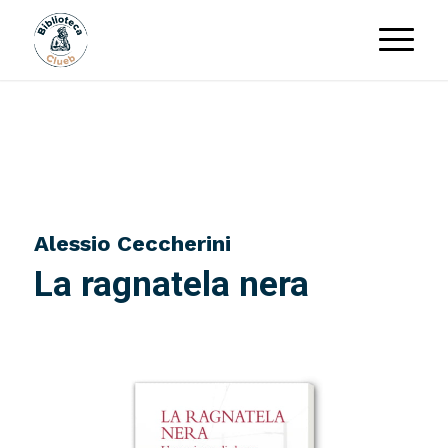
×
Newsletter Novità
Biblioteca Clueb
EMAIL
Alessio Ceccherini
La ragnatela nera
Accetto la privacy policy
Potrai disiscriverti in ogni momento.
Ti invieremo massimo 1 email al mese.