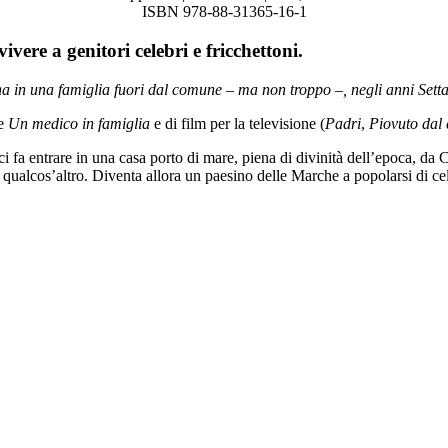
ISBN 978-88-31365-16-1
ivere a genitori celebri e fricchettoni.
ana in una famiglia fuori dal comune – ma non troppo –, negli anni Sett
ie
Un medico in famiglia
e di film per la televisione (
Padri
,
Piovuto dal 
 ci fa entrare in una casa porto di mare, piena di divinità dell’epoca, 
 qualcos’altro. Diventa allora un paesino delle Marche a popolarsi di ce