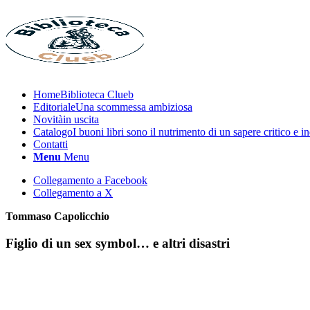
Home
Biblioteca Clueb
Editoriale
Una scommessa ambiziosa
Novità
in uscita
Catalogo
I buoni libri sono il nutrimento di un sapere critico e 
Contatti
Menu
Menu
Collegamento a Facebook
Collegamento a X
Tommaso Capolicchio
Figlio di un sex symbol… e altri disastri