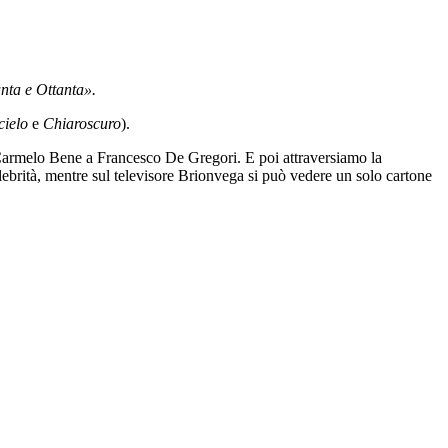
anta e Ottanta».
cielo
e
Chiaroscuro
).
da Carmelo Bene a Francesco De Gregori. E poi attraversiamo la
lebrità, mentre sul televisore Brionvega si può vedere un solo cartone